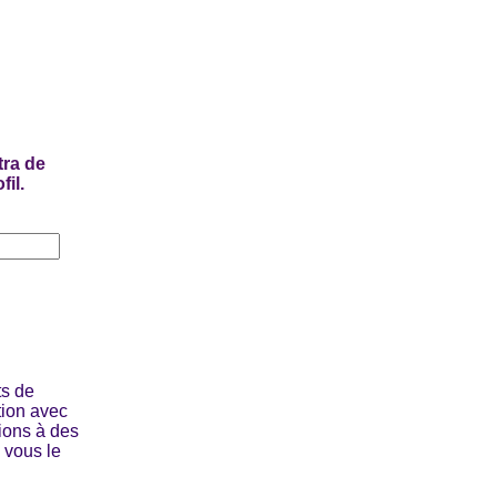
tra de
il.
ts de
tion avec
ons à des
i vous le