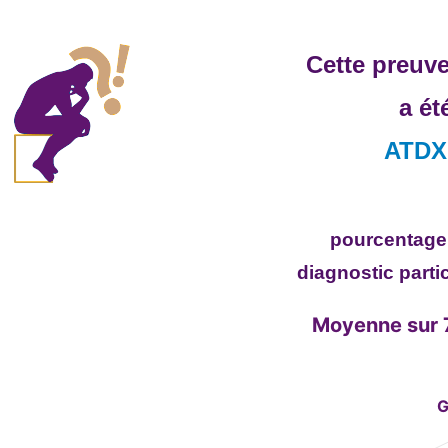
Cette preuv
a ét
ATDX
pourcentage 
diagnostic partic
Moyenne sur 7
Moyenne sur 7 questions centrales
Combination chart with 2 dat
G
View as data table, Moyenne sur 7 questio
The chart has 1 X axis displa